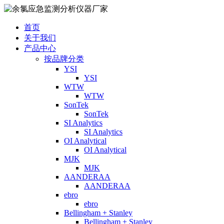
首页
关于我们
产品中心
按品牌分类
YSI
YSI
WTW
WTW
SonTek
SonTek
SI Analytics
SI Analytics
OI Analytical
OI Analytical
MJK
MJK
AANDERAA
AANDERAA
ebro
ebro
Bellingham + Stanley
Bellingham + Stanley