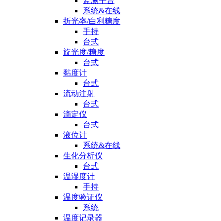
监测平台
系统&在线
折光率/白利糖度
手持
台式
旋光度/糖度
台式
黏度计
台式
流动注射
台式
滴定仪
台式
液位计
系统&在线
生化分析仪
台式
温湿度计
手持
温度验证仪
系统
温度记录器