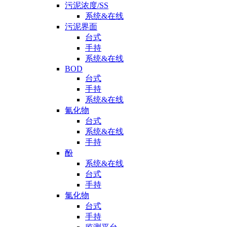
污泥浓度/SS
系统&在线
污泥界面
台式
手持
系统&在线
BOD
台式
手持
系统&在线
氰化物
台式
系统&在线
手持
酚
系统&在线
台式
手持
氯化物
台式
手持