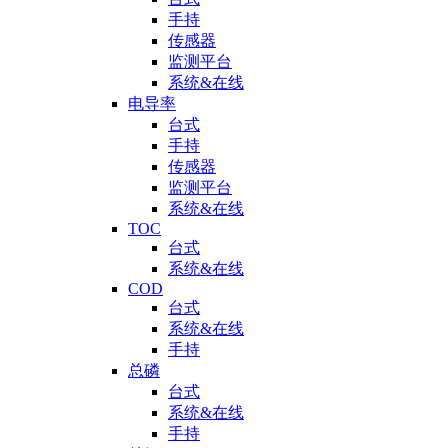
手持
传感器
监测平台
系统&在线
电导率
台式
手持
传感器
监测平台
系统&在线
TOC
台式
系统&在线
COD
台式
系统&在线
手持
总磷
台式
系统&在线
手持