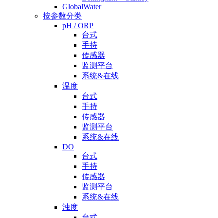
GlobalWater
按参数分类
pH / ORP
台式
手持
传感器
监测平台
系统&在线
温度
台式
手持
传感器
监测平台
系统&在线
DO
台式
手持
传感器
监测平台
系统&在线
浊度
台式