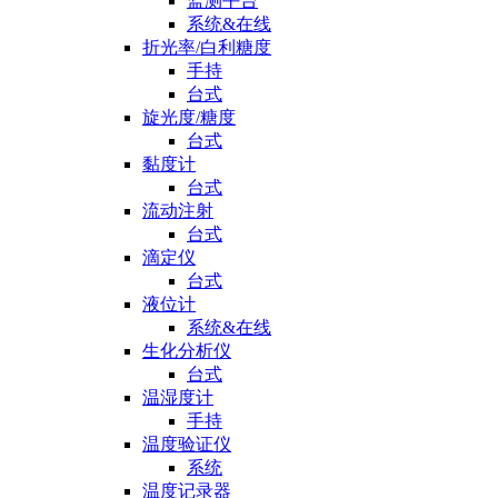
监测平台
系统&在线
折光率/白利糖度
手持
台式
旋光度/糖度
台式
黏度计
台式
流动注射
台式
滴定仪
台式
液位计
系统&在线
生化分析仪
台式
温湿度计
手持
温度验证仪
系统
温度记录器