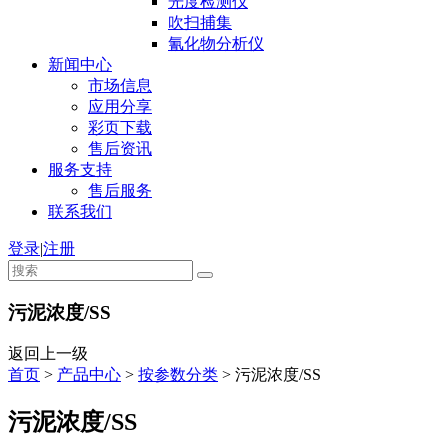
光度检测仪
吹扫捕集
氰化物分析仪
新闻中心
市场信息
应用分享
彩页下载
售后资讯
服务支持
售后服务
联系我们
登录
|
注册
污泥浓度/SS
返回上一级
首页
>
产品中心
>
按参数分类
>
污泥浓度/SS
污泥浓度/SS