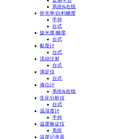
监测平台
系统&在线
折光率/白利糖度
手持
台式
旋光度/糖度
台式
黏度计
台式
流动注射
台式
滴定仪
台式
液位计
系统&在线
生化分析仪
台式
温湿度计
手持
温度验证仪
系统
温度记录器