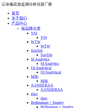
首页
关于我们
产品中心
按品牌分类
YSI
YSI
WTW
WTW
SonTek
SonTek
SI Analytics
SI Analytics
OI Analytical
OI Analytical
MJK
MJK
AANDERAA
AANDERAA
ebro
ebro
Bellingham + Stanley
Bellingham + Stanley