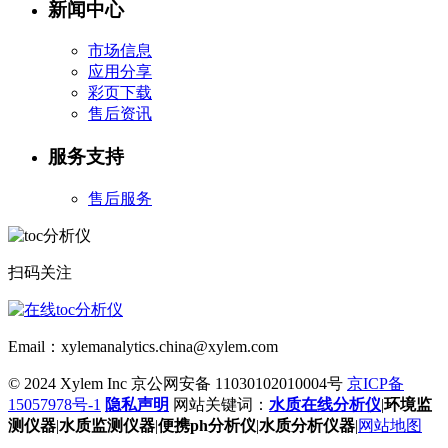
新闻中心
市场信息
应用分享
彩页下载
售后资讯
服务支持
售后服务
扫码关注
Email：xylemanalytics.china@xylem.com
© 2024 Xylem Inc 京公网安备 11030102010004号
京ICP备
15057978号-1
隐私声明
网站关键词：
水质在线分析仪
|
环境监
测仪器
|
水质监测仪器
|
便携ph分析仪
|
水质分析仪器
|
网站地图