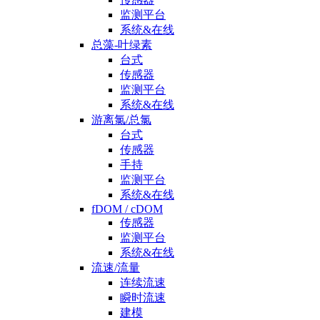
监测平台
系统&在线
总藻-叶绿素
台式
传感器
监测平台
系统&在线
游离氯/总氯
台式
传感器
手持
监测平台
系统&在线
fDOM / cDOM
传感器
监测平台
系统&在线
流速/流量
连续流速
瞬时流速
建模