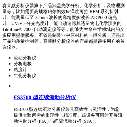
赛莱默分析仪器旗下产品涵盖光学分析、化学分析，及物理测
量等，比如需要高规格珀尔帖效应温度可控 RFM 系列折射
计、能测量低至 325nm 波长的高精度多波长 ADP600 偏光
计、UV/Vis 分光光度计、能自动追踪其遗留物电化学演变的
TitroLine® 7000 自动滴定仪等等，能够为生命科学领域内的众
多应用提供服务。不管是制造业中原材料的一般分析，还是出
厂品的质量控制等，赛莱默分析仪器的产品都是很多用户的首
选仪器。
流动分析仪
分析电极
粘度计
生化分析仪
FS3700 型连续流动分析仪
FS3700 型连续流动分析仪兼具高效性与灵活性，为您
提供实验所需的重现性与精准度。该设备可同时开展流
动注射分析 (FIA ) 与间隔流动分析 (SFA )。