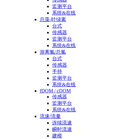
监测平台
系统&在线
总藻-叶绿素
台式
传感器
监测平台
系统&在线
游离氯/总氯
台式
传感器
手持
监测平台
系统&在线
fDOM / cDOM
传感器
监测平台
系统&在线
流速/流量
连续流速
瞬时流速
建模