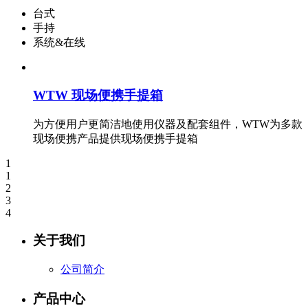
台式
手持
系统&在线
WTW 现场便携手提箱
为方便用户更简洁地使用仪器及配套组件，WTW为多款
现场便携产品提供现场便携手提箱
1
1
2
3
4
关于我们
公司简介
产品中心