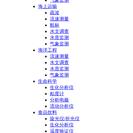
气象监测
海上运输
疏浚
流速测量
航标
水文调查
水质监测
气象监测
海洋工程
流速测量
水文调查
水质监测
气象监测
生命科学
生化分析仪
粘度计
分析电极
流动分析仪
食品饮料
旋光仪/折光仪
生化分析仪
温度验证仪