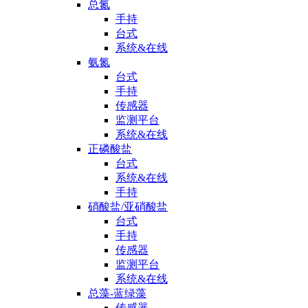
总氮
手持
台式
系统&在线
氨氮
台式
手持
传感器
监测平台
系统&在线
正磷酸盐
台式
系统&在线
手持
硝酸盐/亚硝酸盐
台式
手持
传感器
监测平台
系统&在线
总藻-蓝绿藻
传感器