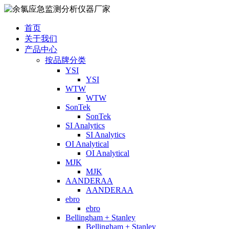
首页
关于我们
产品中心
按品牌分类
YSI
YSI
WTW
WTW
SonTek
SonTek
SI Analytics
SI Analytics
OI Analytical
OI Analytical
MJK
MJK
AANDERAA
AANDERAA
ebro
ebro
Bellingham + Stanley
Bellingham + Stanley