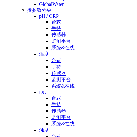
GlobalWater
按参数分类
pH / ORP
台式
手持
传感器
监测平台
系统&在线
温度
台式
手持
传感器
监测平台
系统&在线
DO
台式
手持
传感器
监测平台
系统&在线
浊度
台式