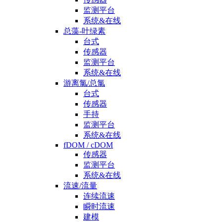
监测平台
系统&在线
总藻-叶绿素
台式
传感器
监测平台
系统&在线
游离氯/总氯
台式
传感器
手持
监测平台
系统&在线
fDOM / cDOM
传感器
监测平台
系统&在线
流速/流量
连续流速
瞬时流速
建模