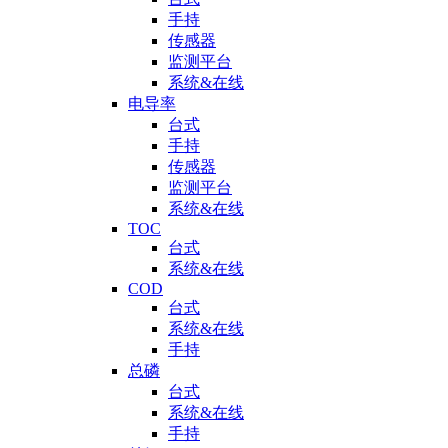
手持
传感器
监测平台
系统&在线
电导率
台式
手持
传感器
监测平台
系统&在线
TOC
台式
系统&在线
COD
台式
系统&在线
手持
总磷
台式
系统&在线
手持