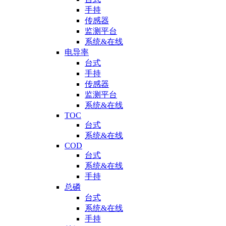
手持
传感器
监测平台
系统&在线
电导率
台式
手持
传感器
监测平台
系统&在线
TOC
台式
系统&在线
COD
台式
系统&在线
手持
总磷
台式
系统&在线
手持