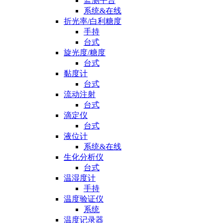
监测平台
系统&在线
折光率/白利糖度
手持
台式
旋光度/糖度
台式
黏度计
台式
流动注射
台式
滴定仪
台式
液位计
系统&在线
生化分析仪
台式
温湿度计
手持
温度验证仪
系统
温度记录器