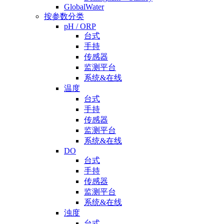
GlobalWater
按参数分类
pH / ORP
台式
手持
传感器
监测平台
系统&在线
温度
台式
手持
传感器
监测平台
系统&在线
DO
台式
手持
传感器
监测平台
系统&在线
浊度
台式