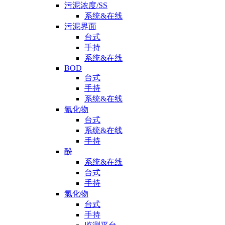
污泥浓度/SS
系统&在线
污泥界面
台式
手持
系统&在线
BOD
台式
手持
系统&在线
氰化物
台式
系统&在线
手持
酚
系统&在线
台式
手持
氯化物
台式
手持