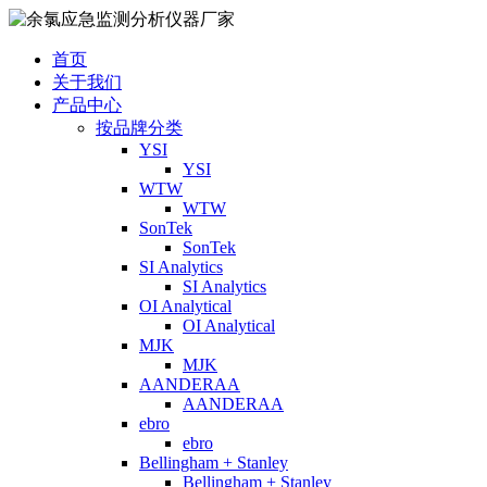
首页
关于我们
产品中心
按品牌分类
YSI
YSI
WTW
WTW
SonTek
SonTek
SI Analytics
SI Analytics
OI Analytical
OI Analytical
MJK
MJK
AANDERAA
AANDERAA
ebro
ebro
Bellingham + Stanley
Bellingham + Stanley