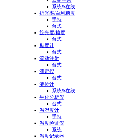
监测平台
系统&在线
折光率/白利糖度
手持
台式
旋光度/糖度
台式
黏度计
台式
流动注射
台式
滴定仪
台式
液位计
系统&在线
生化分析仪
台式
温湿度计
手持
温度验证仪
系统
温度记录器