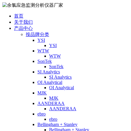
首页
关于我们
产品中心
按品牌分类
YSI
YSI
WTW
WTW
SonTek
SonTek
SI Analytics
SI Analytics
OI Analytical
OI Analytical
MJK
MJK
AANDERAA
AANDERAA
ebro
ebro
Bellingham + Stanley
Bellingham + Stanley