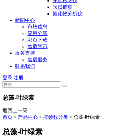
光度检测仪
吹扫捕集
氰化物分析仪
新闻中心
市场信息
应用分享
彩页下载
售后资讯
服务支持
售后服务
联系我们
登录
|
注册
总藻-叶绿素
返回上一级
首页
>
产品中心
>
按参数分类
>
总藻-叶绿素
总藻-叶绿素