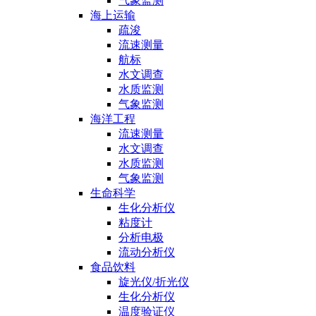
气象监测
海上运输
疏浚
流速测量
航标
水文调查
水质监测
气象监测
海洋工程
流速测量
水文调查
水质监测
气象监测
生命科学
生化分析仪
粘度计
分析电极
流动分析仪
食品饮料
旋光仪/折光仪
生化分析仪
温度验证仪