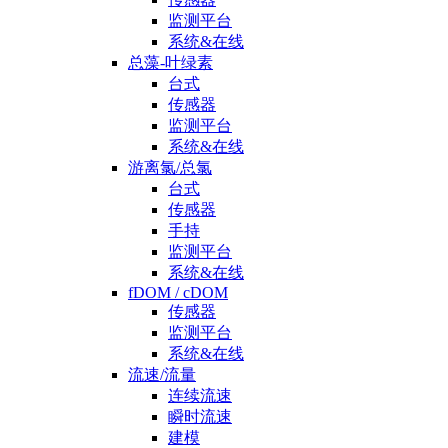
监测平台
系统&在线
总藻-叶绿素
台式
传感器
监测平台
系统&在线
游离氯/总氯
台式
传感器
手持
监测平台
系统&在线
fDOM / cDOM
传感器
监测平台
系统&在线
流速/流量
连续流速
瞬时流速
建模