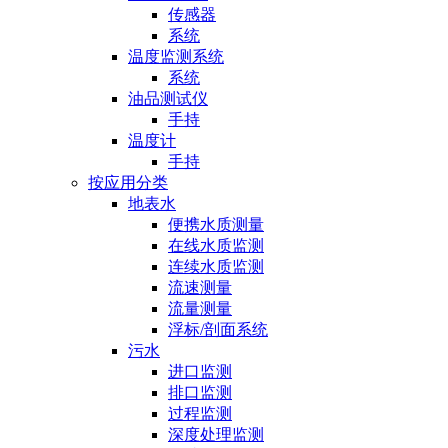
传感器
系统
温度监测系统
系统
油品测试仪
手持
温度计
手持
按应用分类
地表水
便携水质测量
在线水质监测
连续水质监测
流速测量
流量测量
浮标/剖面系统
污水
进口监测
排口监测
过程监测
深度处理监测