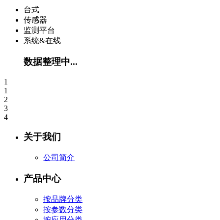
台式
传感器
监测平台
系统&在线
数据整理中...
1
1
2
3
4
关于我们
公司简介
产品中心
按品牌分类
按参数分类
按应用分类