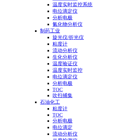
温度实时监控系统
电位滴定仪
分析电极
氰化物分析仪
制药工业
旋光仪/折光仪
粘度计
流动分析仪
生化分析仪
温度验证仪
温度实时监控
电位滴定仪
分析电极
TOC
吹扫捕集
石油化工
粘度计
TOC
分析电极
电位滴定
流动分析仪