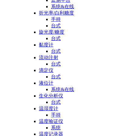
监测平台
系统&在线
折光率/白利糖度
手持
台式
旋光度/糖度
台式
黏度计
台式
流动注射
台式
滴定仪
台式
液位计
系统&在线
生化分析仪
台式
温湿度计
手持
温度验证仪
系统
温度记录器