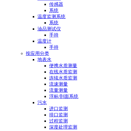
传感器
系统
温度监测系统
系统
油品测试仪
手持
温度计
手持
按应用分类
地表水
便携水质测量
在线水质监测
连续水质监测
流速测量
流量测量
浮标/剖面系统
污水
进口监测
排口监测
过程监测
深度处理监测