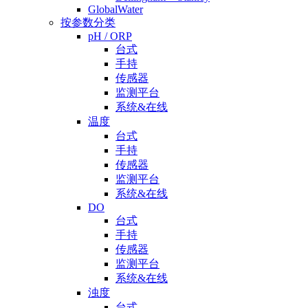
GlobalWater
按参数分类
pH / ORP
台式
手持
传感器
监测平台
系统&在线
温度
台式
手持
传感器
监测平台
系统&在线
DO
台式
手持
传感器
监测平台
系统&在线
浊度
台式