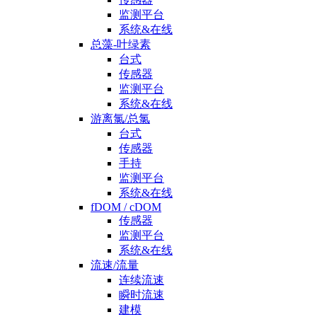
监测平台
系统&在线
总藻-叶绿素
台式
传感器
监测平台
系统&在线
游离氯/总氯
台式
传感器
手持
监测平台
系统&在线
fDOM / cDOM
传感器
监测平台
系统&在线
流速/流量
连续流速
瞬时流速
建模