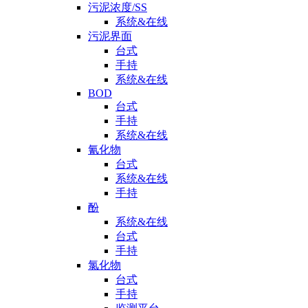
污泥浓度/SS
系统&在线
污泥界面
台式
手持
系统&在线
BOD
台式
手持
系统&在线
氰化物
台式
系统&在线
手持
酚
系统&在线
台式
手持
氯化物
台式
手持