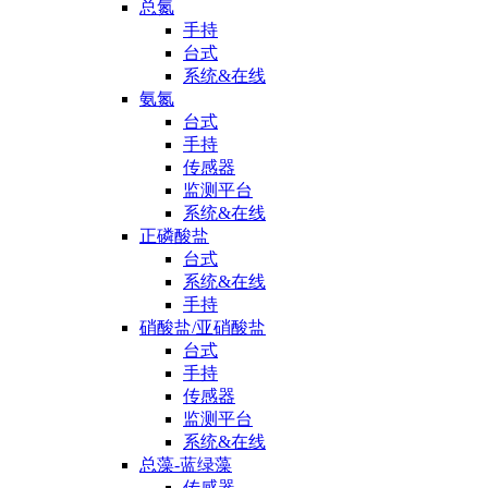
总氮
手持
台式
系统&在线
氨氮
台式
手持
传感器
监测平台
系统&在线
正磷酸盐
台式
系统&在线
手持
硝酸盐/亚硝酸盐
台式
手持
传感器
监测平台
系统&在线
总藻-蓝绿藻
传感器