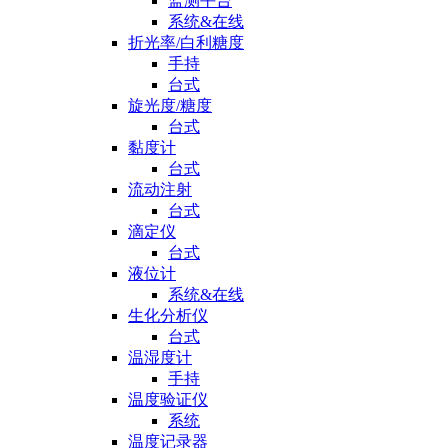
监测平台
系统&在线
折光率/白利糖度
手持
台式
旋光度/糖度
台式
黏度计
台式
流动注射
台式
滴定仪
台式
液位计
系统&在线
生化分析仪
台式
温湿度计
手持
温度验证仪
系统
温度记录器