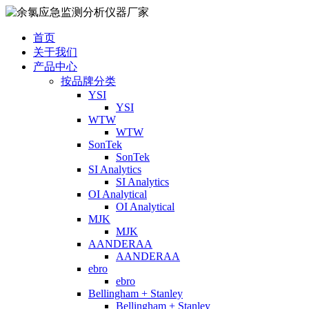
首页
关于我们
产品中心
按品牌分类
YSI
YSI
WTW
WTW
SonTek
SonTek
SI Analytics
SI Analytics
OI Analytical
OI Analytical
MJK
MJK
AANDERAA
AANDERAA
ebro
ebro
Bellingham + Stanley
Bellingham + Stanley