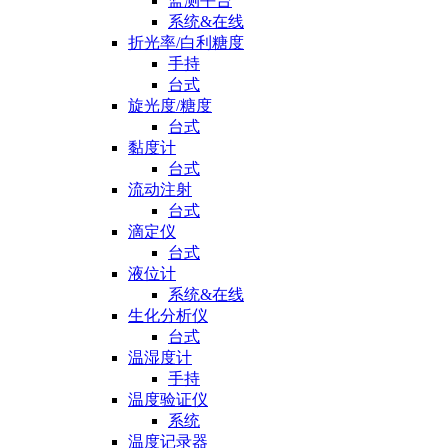
监测平台
系统&在线
折光率/白利糖度
手持
台式
旋光度/糖度
台式
黏度计
台式
流动注射
台式
滴定仪
台式
液位计
系统&在线
生化分析仪
台式
温湿度计
手持
温度验证仪
系统
温度记录器