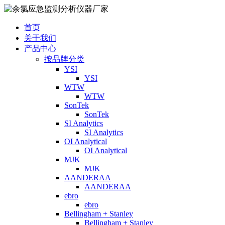
首页
关于我们
产品中心
按品牌分类
YSI
YSI
WTW
WTW
SonTek
SonTek
SI Analytics
SI Analytics
OI Analytical
OI Analytical
MJK
MJK
AANDERAA
AANDERAA
ebro
ebro
Bellingham + Stanley
Bellingham + Stanley