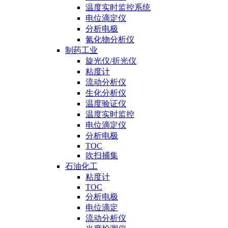
温度实时监控系统
电位滴定仪
分析电极
氰化物分析仪
制药工业
旋光仪/折光仪
粘度计
流动分析仪
生化分析仪
温度验证仪
温度实时监控
电位滴定仪
分析电极
TOC
吹扫捕集
石油化工
粘度计
TOC
分析电极
电位滴定
流动分析仪