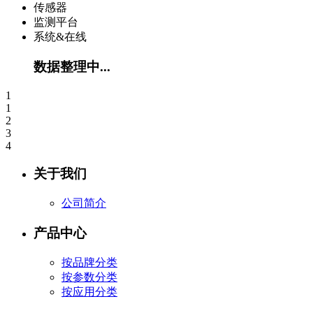
传感器
监测平台
系统&在线
数据整理中...
1
1
2
3
4
关于我们
公司简介
产品中心
按品牌分类
按参数分类
按应用分类