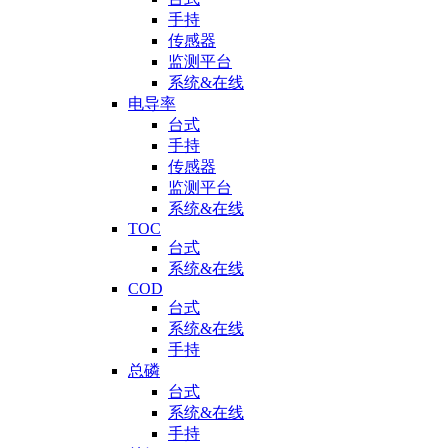
手持
传感器
监测平台
系统&在线
电导率
台式
手持
传感器
监测平台
系统&在线
TOC
台式
系统&在线
COD
台式
系统&在线
手持
总磷
台式
系统&在线
手持