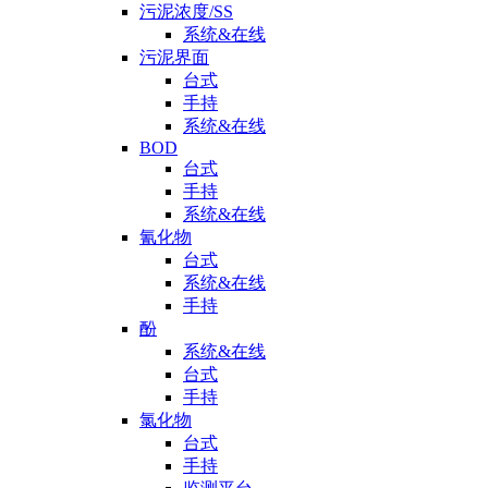
污泥浓度/SS
系统&在线
污泥界面
台式
手持
系统&在线
BOD
台式
手持
系统&在线
氰化物
台式
系统&在线
手持
酚
系统&在线
台式
手持
氯化物
台式
手持