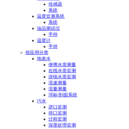
传感器
系统
温度监测系统
系统
油品测试仪
手持
温度计
手持
按应用分类
地表水
便携水质测量
在线水质监测
连续水质监测
流速测量
流量测量
浮标/剖面系统
污水
进口监测
排口监测
过程监测
深度处理监测