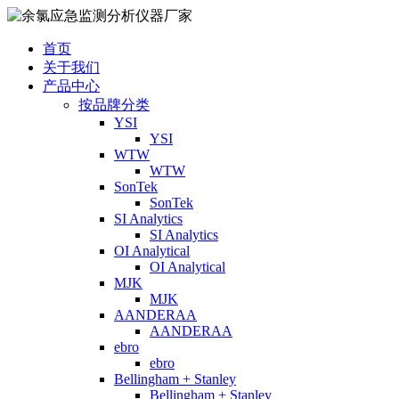
首页
关于我们
产品中心
按品牌分类
YSI
YSI
WTW
WTW
SonTek
SonTek
SI Analytics
SI Analytics
OI Analytical
OI Analytical
MJK
MJK
AANDERAA
AANDERAA
ebro
ebro
Bellingham + Stanley
Bellingham + Stanley