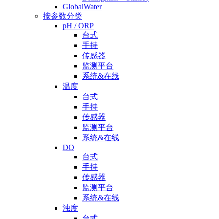
GlobalWater
按参数分类
pH / ORP
台式
手持
传感器
监测平台
系统&在线
温度
台式
手持
传感器
监测平台
系统&在线
DO
台式
手持
传感器
监测平台
系统&在线
浊度
台式