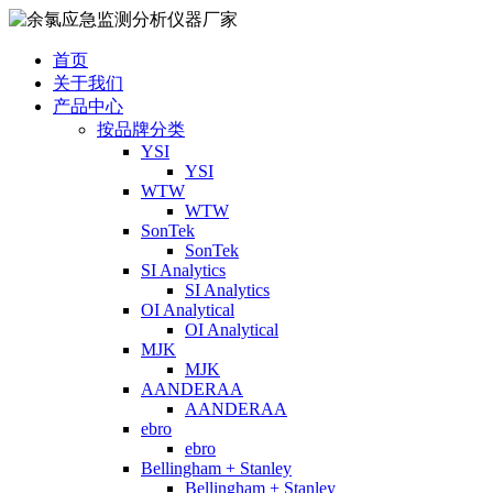
首页
关于我们
产品中心
按品牌分类
YSI
YSI
WTW
WTW
SonTek
SonTek
SI Analytics
SI Analytics
OI Analytical
OI Analytical
MJK
MJK
AANDERAA
AANDERAA
ebro
ebro
Bellingham + Stanley
Bellingham + Stanley