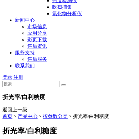
光度检测仪
吹扫捕集
氰化物分析仪
新闻中心
市场信息
应用分享
彩页下载
售后资讯
服务支持
售后服务
联系我们
登录
|
注册
折光率/白利糖度
返回上一级
首页
>
产品中心
>
按参数分类
>
折光率/白利糖度
折光率/白利糖度