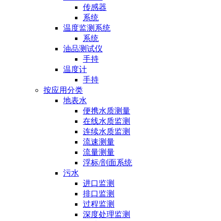
传感器
系统
温度监测系统
系统
油品测试仪
手持
温度计
手持
按应用分类
地表水
便携水质测量
在线水质监测
连续水质监测
流速测量
流量测量
浮标/剖面系统
污水
进口监测
排口监测
过程监测
深度处理监测