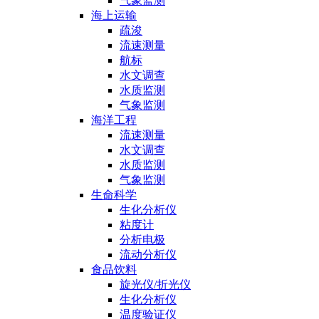
气象监测
海上运输
疏浚
流速测量
航标
水文调查
水质监测
气象监测
海洋工程
流速测量
水文调查
水质监测
气象监测
生命科学
生化分析仪
粘度计
分析电极
流动分析仪
食品饮料
旋光仪/折光仪
生化分析仪
温度验证仪