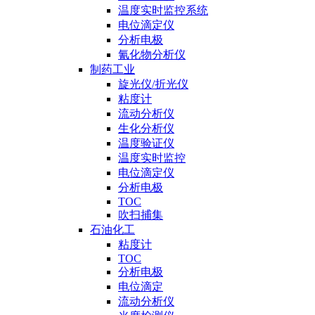
温度实时监控系统
电位滴定仪
分析电极
氰化物分析仪
制药工业
旋光仪/折光仪
粘度计
流动分析仪
生化分析仪
温度验证仪
温度实时监控
电位滴定仪
分析电极
TOC
吹扫捕集
石油化工
粘度计
TOC
分析电极
电位滴定
流动分析仪