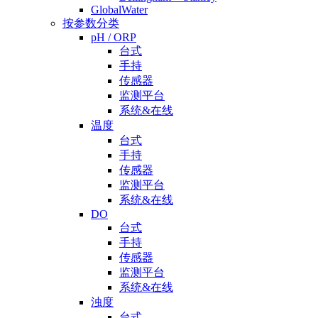
GlobalWater
按参数分类
pH / ORP
台式
手持
传感器
监测平台
系统&在线
温度
台式
手持
传感器
监测平台
系统&在线
DO
台式
手持
传感器
监测平台
系统&在线
浊度
台式