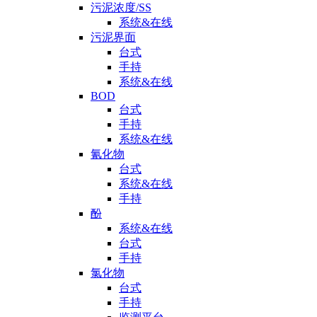
污泥浓度/SS
系统&在线
污泥界面
台式
手持
系统&在线
BOD
台式
手持
系统&在线
氰化物
台式
系统&在线
手持
酚
系统&在线
台式
手持
氯化物
台式
手持