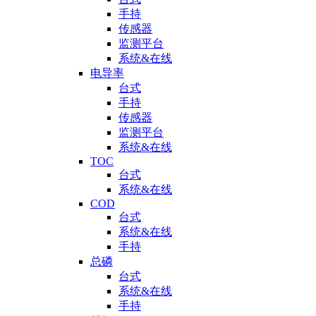
手持
传感器
监测平台
系统&在线
电导率
台式
手持
传感器
监测平台
系统&在线
TOC
台式
系统&在线
COD
台式
系统&在线
手持
总磷
台式
系统&在线
手持