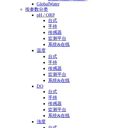
GlobalWater
按参数分类
pH / ORP
台式
手持
传感器
监测平台
系统&在线
温度
台式
手持
传感器
监测平台
系统&在线
DO
台式
手持
传感器
监测平台
系统&在线
浊度
台式