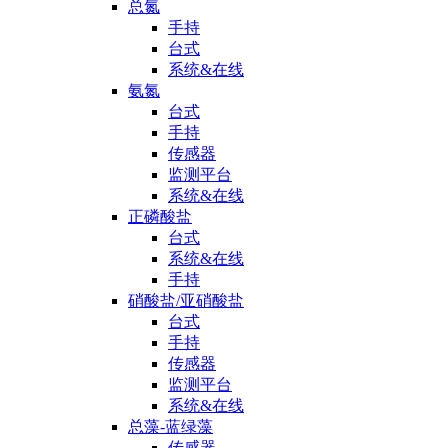
总氮
手持
台式
系统&在线
氨氮
台式
手持
传感器
监测平台
系统&在线
正磷酸盐
台式
系统&在线
手持
硝酸盐/亚硝酸盐
台式
手持
传感器
监测平台
系统&在线
总藻-蓝绿藻
传感器