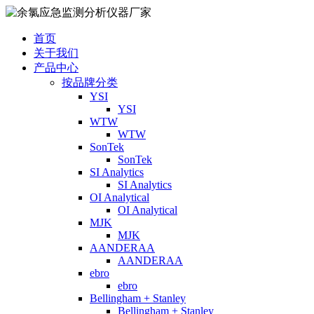
首页
关于我们
产品中心
按品牌分类
YSI
YSI
WTW
WTW
SonTek
SonTek
SI Analytics
SI Analytics
OI Analytical
OI Analytical
MJK
MJK
AANDERAA
AANDERAA
ebro
ebro
Bellingham + Stanley
Bellingham + Stanley