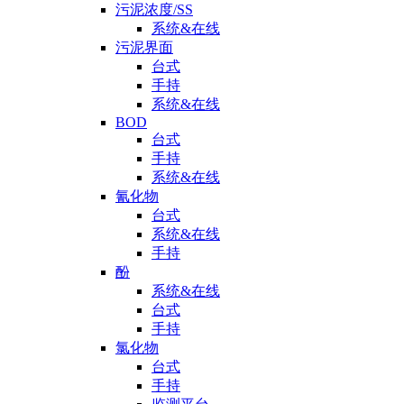
污泥浓度/SS
系统&在线
污泥界面
台式
手持
系统&在线
BOD
台式
手持
系统&在线
氰化物
台式
系统&在线
手持
酚
系统&在线
台式
手持
氯化物
台式
手持