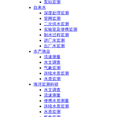
泵站监测
自来水
深度处理监测
管网监测
二次供水监测
实验室及便携监测
制水过程监测
进厂水监测
出厂水监测
水产渔业
流速测量
水文调查
气象监测
连续水质监测
水质监测
海洋监测科研
水文调查
流速测量
便携水质测量
连续水质监测
水质监测