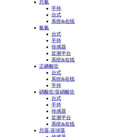
总氮
手持
台式
系统&在线
氨氮
台式
手持
传感器
监测平台
系统&在线
正磷酸盐
台式
系统&在线
手持
硝酸盐/亚硝酸盐
台式
手持
传感器
监测平台
系统&在线
总藻-蓝绿藻
传感器