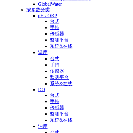
GlobalWater
按参数分类
pH / ORP
台式
手持
传感器
监测平台
系统&在线
温度
台式
手持
传感器
监测平台
系统&在线
DO
台式
手持
传感器
监测平台
系统&在线
浊度
台式