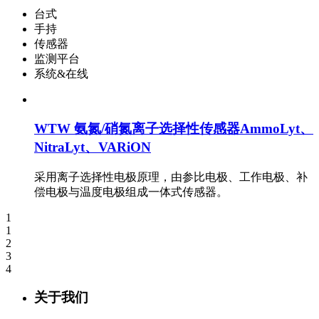
台式
手持
传感器
监测平台
系统&在线
WTW 氨氮/硝氮离子选择性传感器AmmoLyt、
NitraLyt、VARiON
采用离子选择性电极原理，由参比电极、工作电极、补
偿电极与温度电极组成一体式传感器。
1
1
2
3
4
关于我们