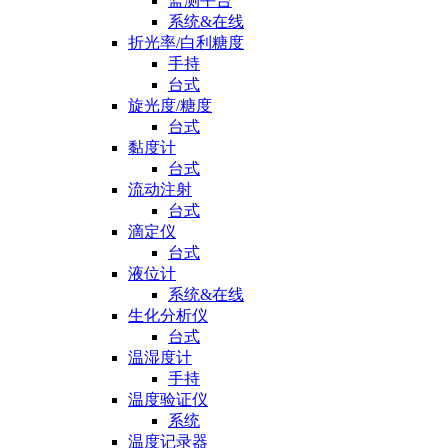
监测平台
系统&在线
折光率/白利糖度
手持
台式
旋光度/糖度
台式
黏度计
台式
流动注射
台式
滴定仪
台式
液位计
系统&在线
生化分析仪
台式
温湿度计
手持
温度验证仪
系统
温度记录器