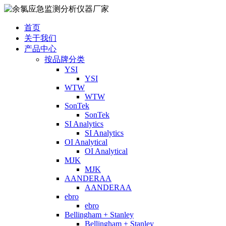
首页
关于我们
产品中心
按品牌分类
YSI
YSI
WTW
WTW
SonTek
SonTek
SI Analytics
SI Analytics
OI Analytical
OI Analytical
MJK
MJK
AANDERAA
AANDERAA
ebro
ebro
Bellingham + Stanley
Bellingham + Stanley