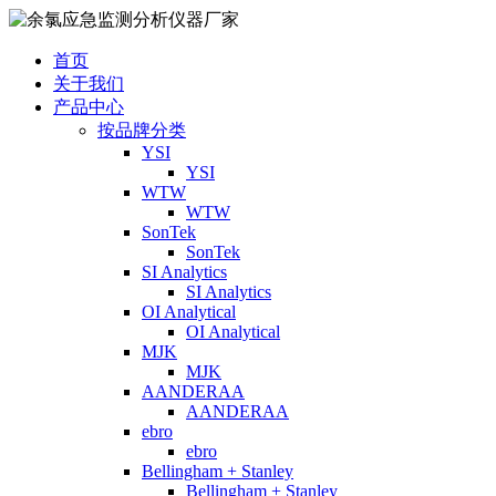
首页
关于我们
产品中心
按品牌分类
YSI
YSI
WTW
WTW
SonTek
SonTek
SI Analytics
SI Analytics
OI Analytical
OI Analytical
MJK
MJK
AANDERAA
AANDERAA
ebro
ebro
Bellingham + Stanley
Bellingham + Stanley