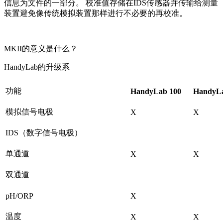
信息为文件的一部分。 校准值存储在IDS传感器并传输给测量
装置避免像传统模拟装置那样进行不必要的再校准。
MKII的意义是什么？
HandyLab的升级系
功能
HandyLab 100
HandyL
模拟信号电极
X
X
IDS（数字信号电极）
单通道
X
X
双通道
pH/ORP
X
温度
X
X