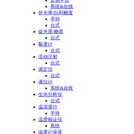
监测平台
系统&在线
折光率/白利糖度
手持
台式
旋光度/糖度
台式
黏度计
台式
流动注射
台式
滴定仪
台式
液位计
系统&在线
生化分析仪
台式
温湿度计
手持
温度验证仪
系统
温度记录器