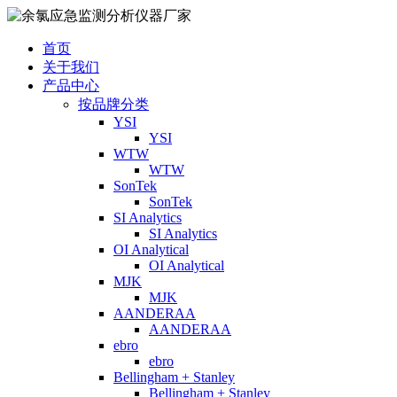
首页
关于我们
产品中心
按品牌分类
YSI
YSI
WTW
WTW
SonTek
SonTek
SI Analytics
SI Analytics
OI Analytical
OI Analytical
MJK
MJK
AANDERAA
AANDERAA
ebro
ebro
Bellingham + Stanley
Bellingham + Stanley