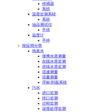
传感器
系统
温度监测系统
系统
油品测试仪
手持
温度计
手持
按应用分类
地表水
便携水质测量
在线水质监测
连续水质监测
流速测量
流量测量
浮标/剖面系统
污水
进口监测
排口监测
过程监测
深度处理监测