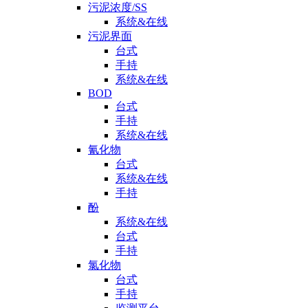
污泥浓度/SS
系统&在线
污泥界面
台式
手持
系统&在线
BOD
台式
手持
系统&在线
氰化物
台式
系统&在线
手持
酚
系统&在线
台式
手持
氯化物
台式
手持