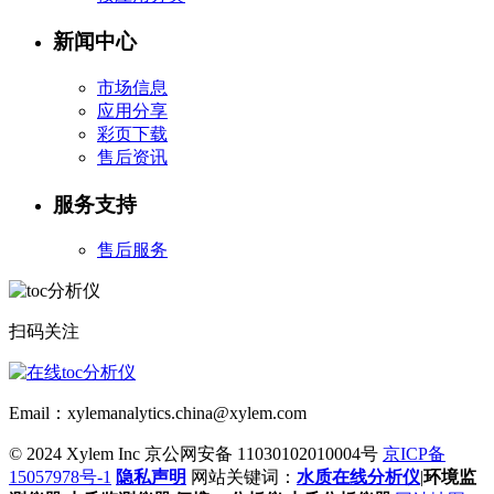
新闻中心
市场信息
应用分享
彩页下载
售后资讯
服务支持
售后服务
扫码关注
Email：xylemanalytics.china@xylem.com
© 2024 Xylem Inc 京公网安备 11030102010004号
京ICP备
15057978号-1
隐私声明
网站关键词：
水质在线分析仪
|
环境监