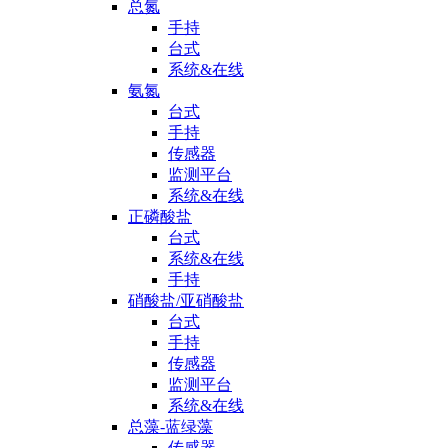
总氮
手持
台式
系统&在线
氨氮
台式
手持
传感器
监测平台
系统&在线
正磷酸盐
台式
系统&在线
手持
硝酸盐/亚硝酸盐
台式
手持
传感器
监测平台
系统&在线
总藻-蓝绿藻
传感器