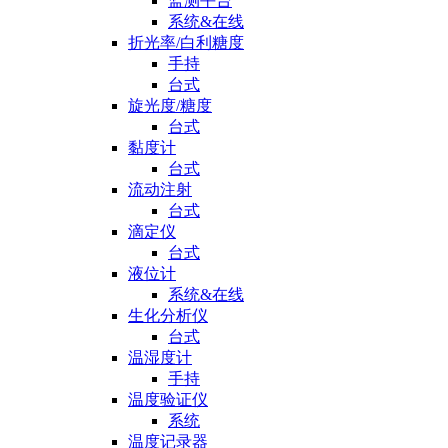
监测平台
系统&在线
折光率/白利糖度
手持
台式
旋光度/糖度
台式
黏度计
台式
流动注射
台式
滴定仪
台式
液位计
系统&在线
生化分析仪
台式
温湿度计
手持
温度验证仪
系统
温度记录器