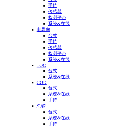
手持
传感器
监测平台
系统&在线
电导率
台式
手持
传感器
监测平台
系统&在线
TOC
台式
系统&在线
COD
台式
系统&在线
手持
总磷
台式
系统&在线
手持