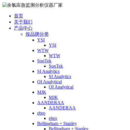
首页
关于我们
产品中心
按品牌分类
YSI
YSI
WTW
WTW
SonTek
SonTek
SI Analytics
SI Analytics
OI Analytical
OI Analytical
MJK
MJK
AANDERAA
AANDERAA
ebro
ebro
Bellingham + Stanley
Bellingham + Stanley