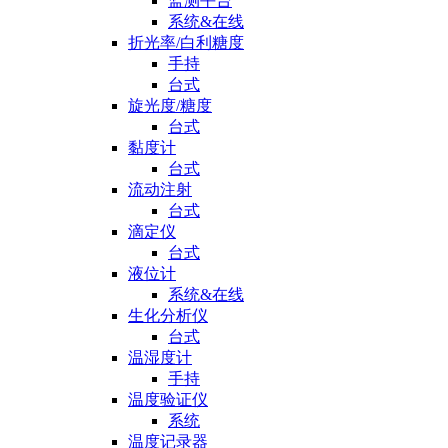
监测平台
系统&在线
折光率/白利糖度
手持
台式
旋光度/糖度
台式
黏度计
台式
流动注射
台式
滴定仪
台式
液位计
系统&在线
生化分析仪
台式
温湿度计
手持
温度验证仪
系统
温度记录器