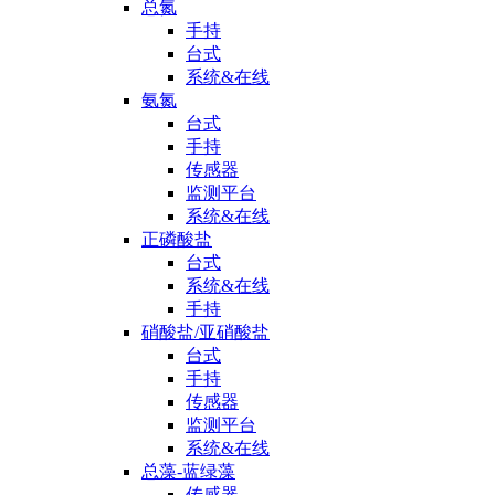
总氮
手持
台式
系统&在线
氨氮
台式
手持
传感器
监测平台
系统&在线
正磷酸盐
台式
系统&在线
手持
硝酸盐/亚硝酸盐
台式
手持
传感器
监测平台
系统&在线
总藻-蓝绿藻
传感器