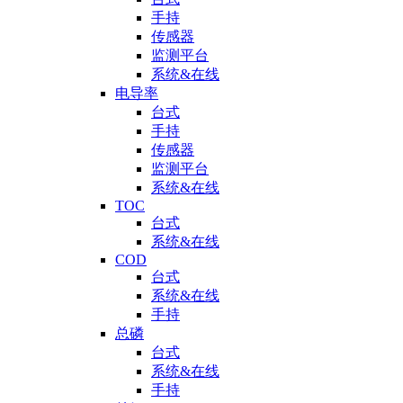
手持
传感器
监测平台
系统&在线
电导率
台式
手持
传感器
监测平台
系统&在线
TOC
台式
系统&在线
COD
台式
系统&在线
手持
总磷
台式
系统&在线
手持