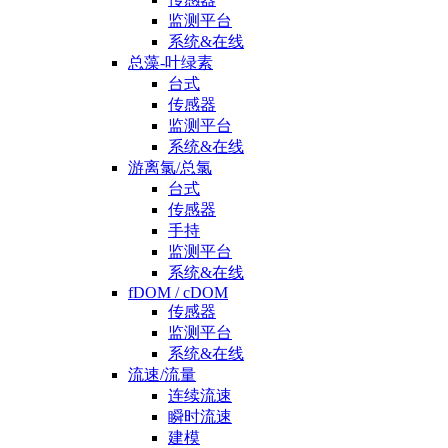
监测平台
系统&在线
总藻-叶绿素
台式
传感器
监测平台
系统&在线
游离氯/总氯
台式
传感器
手持
监测平台
系统&在线
fDOM / cDOM
传感器
监测平台
系统&在线
流速/流量
连续流速
瞬时流速
建模