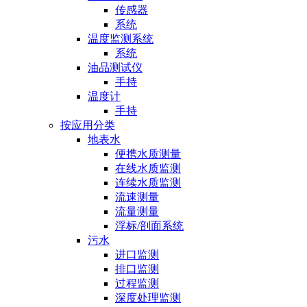
传感器
系统
温度监测系统
系统
油品测试仪
手持
温度计
手持
按应用分类
地表水
便携水质测量
在线水质监测
连续水质监测
流速测量
流量测量
浮标/剖面系统
污水
进口监测
排口监测
过程监测
深度处理监测