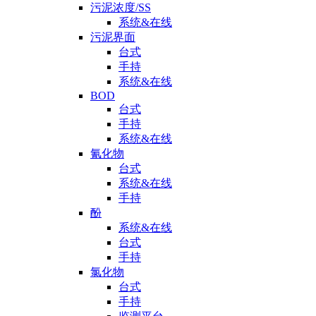
污泥浓度/SS
系统&在线
污泥界面
台式
手持
系统&在线
BOD
台式
手持
系统&在线
氰化物
台式
系统&在线
手持
酚
系统&在线
台式
手持
氯化物
台式
手持