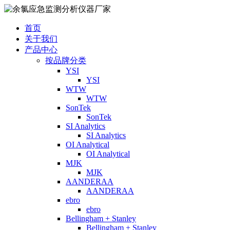
首页
关于我们
产品中心
按品牌分类
YSI
YSI
WTW
WTW
SonTek
SonTek
SI Analytics
SI Analytics
OI Analytical
OI Analytical
MJK
MJK
AANDERAA
AANDERAA
ebro
ebro
Bellingham + Stanley
Bellingham + Stanley