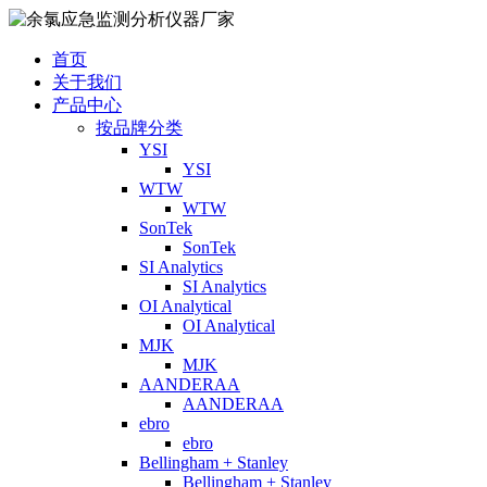
首页
关于我们
产品中心
按品牌分类
YSI
YSI
WTW
WTW
SonTek
SonTek
SI Analytics
SI Analytics
OI Analytical
OI Analytical
MJK
MJK
AANDERAA
AANDERAA
ebro
ebro
Bellingham + Stanley
Bellingham + Stanley