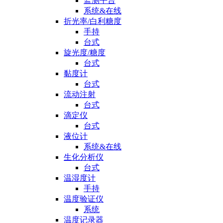
监测平台
系统&在线
折光率/白利糖度
手持
台式
旋光度/糖度
台式
黏度计
台式
流动注射
台式
滴定仪
台式
液位计
系统&在线
生化分析仪
台式
温湿度计
手持
温度验证仪
系统
温度记录器