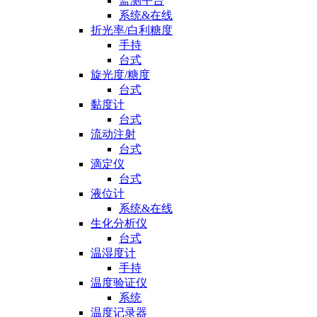
监测平台
系统&在线
折光率/白利糖度
手持
台式
旋光度/糖度
台式
黏度计
台式
流动注射
台式
滴定仪
台式
液位计
系统&在线
生化分析仪
台式
温湿度计
手持
温度验证仪
系统
温度记录器