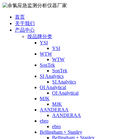
首页
关于我们
产品中心
按品牌分类
YSI
YSI
WTW
WTW
SonTek
SonTek
SI Analytics
SI Analytics
OI Analytical
OI Analytical
MJK
MJK
AANDERAA
AANDERAA
ebro
ebro
Bellingham + Stanley
Bellingham + Stanley