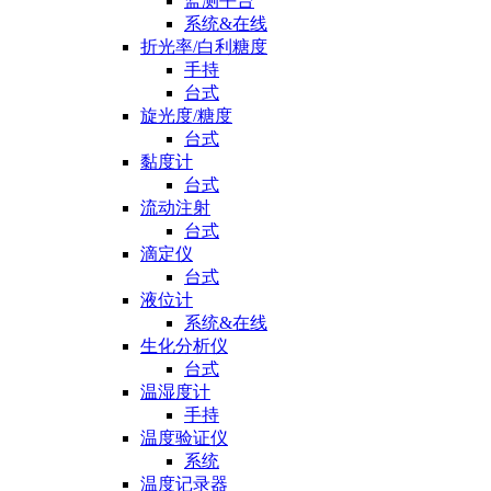
监测平台
系统&在线
折光率/白利糖度
手持
台式
旋光度/糖度
台式
黏度计
台式
流动注射
台式
滴定仪
台式
液位计
系统&在线
生化分析仪
台式
温湿度计
手持
温度验证仪
系统
温度记录器