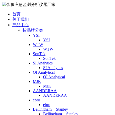
首页
关于我们
产品中心
按品牌分类
YSI
YSI
WTW
WTW
SonTek
SonTek
SI Analytics
SI Analytics
OI Analytical
OI Analytical
MJK
MJK
AANDERAA
AANDERAA
ebro
ebro
Bellingham + Stanley
Bellingham + Stanley