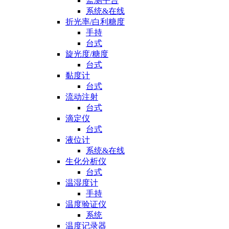
监测平台
系统&在线
折光率/白利糖度
手持
台式
旋光度/糖度
台式
黏度计
台式
流动注射
台式
滴定仪
台式
液位计
系统&在线
生化分析仪
台式
温湿度计
手持
温度验证仪
系统
温度记录器