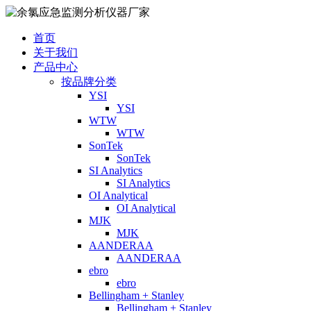
首页
关于我们
产品中心
按品牌分类
YSI
YSI
WTW
WTW
SonTek
SonTek
SI Analytics
SI Analytics
OI Analytical
OI Analytical
MJK
MJK
AANDERAA
AANDERAA
ebro
ebro
Bellingham + Stanley
Bellingham + Stanley