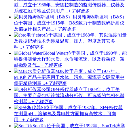
威，成立于1966年。安德拉制造的监测传感器、仪器及
系统在沿海地区受到用户...
+了解更多
贝灵翰姆&斯坦利（B&S）
位于英国，成立于1915年。B&S致力于制造数码折射仪
及偏振计相关产品...
+了解更多
ebro位于德国，成立于1968年。其以温度测量
及数据记录技术为涉及温度、压力、湿度及其它多
种...
+了解更多
Global Water位于美国，成立于1990年，能
够提供测量水样和水质、水位和流速、以及数采仪、遥
感勘测及气...
+了解更多
MJK位于丹麦，成立于1977年。
MJK的产品主要应用于水体、污水、灌溉等实际应用中
需要精确测量...
+了解更多
Ol分析仪器成立于1969年，位于美
国。主要产品包括连续流动分析仪、可选择的气相色谱
检测器...
+了解更多
SI位于德国，成立于1937年。SI分析仪器
在测量pH，溶解氧及导电性方面拥有高技术，可向
用...
+了解更多
SonTek位于美国，成立于1992年。SonTek声学