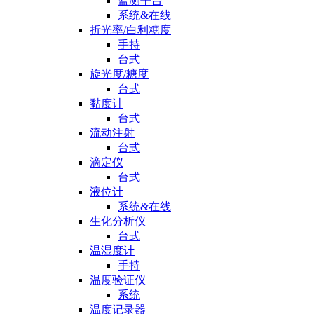
监测平台
系统&在线
折光率/白利糖度
手持
台式
旋光度/糖度
台式
黏度计
台式
流动注射
台式
滴定仪
台式
液位计
系统&在线
生化分析仪
台式
温湿度计
手持
温度验证仪
系统
温度记录器