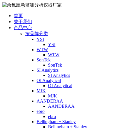
首页
关于我们
产品中心
按品牌分类
YSI
YSI
WTW
WTW
SonTek
SonTek
SI Analytics
SI Analytics
OI Analytical
OI Analytical
MJK
MJK
AANDERAA
AANDERAA
ebro
ebro
Bellingham + Stanley
Bellingham + Stanley