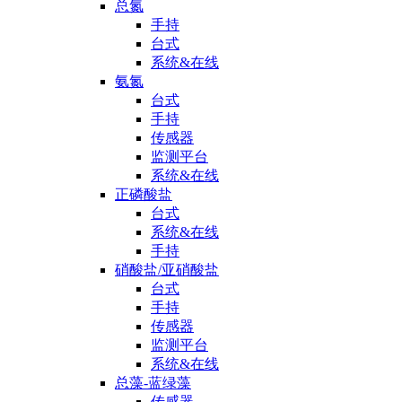
总氮
手持
台式
系统&在线
氨氮
台式
手持
传感器
监测平台
系统&在线
正磷酸盐
台式
系统&在线
手持
硝酸盐/亚硝酸盐
台式
手持
传感器
监测平台
系统&在线
总藻-蓝绿藻
传感器