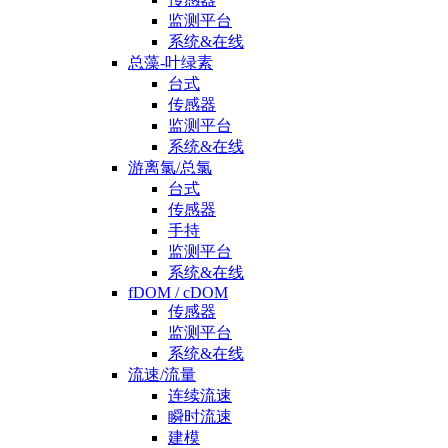
监测平台
系统&在线
总藻-叶绿素
台式
传感器
监测平台
系统&在线
游离氯/总氯
台式
传感器
手持
监测平台
系统&在线
fDOM / cDOM
传感器
监测平台
系统&在线
流速/流量
连续流速
瞬时流速
建模