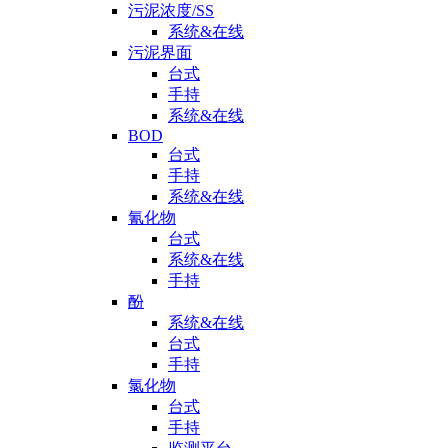
污泥浓度/SS
系统&在线
污泥界面
台式
手持
系统&在线
BOD
台式
手持
系统&在线
氰化物
台式
系统&在线
手持
酚
系统&在线
台式
手持
氯化物
台式
手持