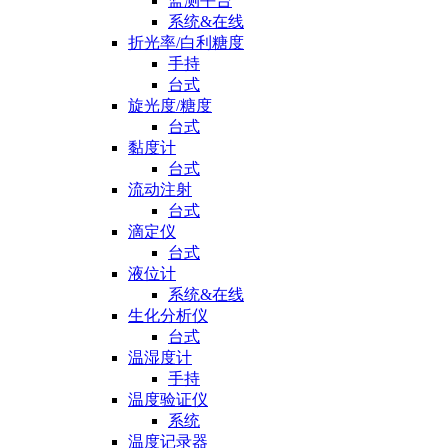
监测平台
系统&在线
折光率/白利糖度
手持
台式
旋光度/糖度
台式
黏度计
台式
流动注射
台式
滴定仪
台式
液位计
系统&在线
生化分析仪
台式
温湿度计
手持
温度验证仪
系统
温度记录器