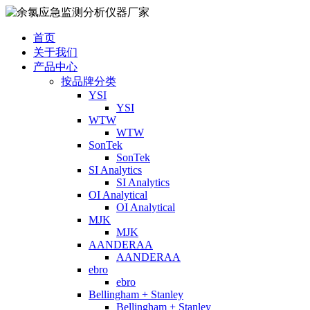
首页
关于我们
产品中心
按品牌分类
YSI
YSI
WTW
WTW
SonTek
SonTek
SI Analytics
SI Analytics
OI Analytical
OI Analytical
MJK
MJK
AANDERAA
AANDERAA
ebro
ebro
Bellingham + Stanley
Bellingham + Stanley