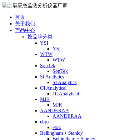
首页
关于我们
产品中心
按品牌分类
YSI
YSI
WTW
WTW
SonTek
SonTek
SI Analytics
SI Analytics
OI Analytical
OI Analytical
MJK
MJK
AANDERAA
AANDERAA
ebro
ebro
Bellingham + Stanley
Bellingham + Stanley