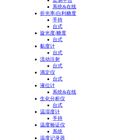
监测平台
系统&在线
折光率/白利糖度
手持
台式
旋光度/糖度
台式
黏度计
台式
流动注射
台式
滴定仪
台式
液位计
系统&在线
生化分析仪
台式
温湿度计
手持
温度验证仪
系统
温度记录器