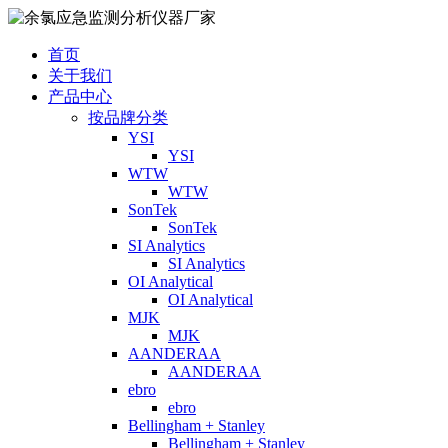
首页
关于我们
产品中心
按品牌分类
YSI
YSI
WTW
WTW
SonTek
SonTek
SI Analytics
SI Analytics
OI Analytical
OI Analytical
MJK
MJK
AANDERAA
AANDERAA
ebro
ebro
Bellingham + Stanley
Bellingham + Stanley