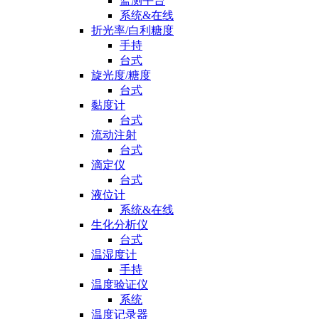
监测平台
系统&在线
折光率/白利糖度
手持
台式
旋光度/糖度
台式
黏度计
台式
流动注射
台式
滴定仪
台式
液位计
系统&在线
生化分析仪
台式
温湿度计
手持
温度验证仪
系统
温度记录器