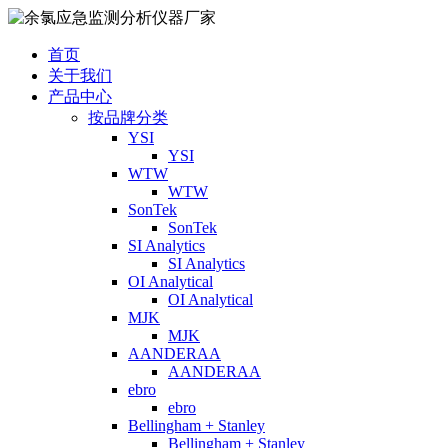
首页
关于我们
产品中心
按品牌分类
YSI
YSI
WTW
WTW
SonTek
SonTek
SI Analytics
SI Analytics
OI Analytical
OI Analytical
MJK
MJK
AANDERAA
AANDERAA
ebro
ebro
Bellingham + Stanley
Bellingham + Stanley