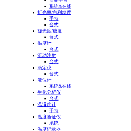
监测平台
系统&在线
折光率/白利糖度
手持
台式
旋光度/糖度
台式
黏度计
台式
流动注射
台式
滴定仪
台式
液位计
系统&在线
生化分析仪
台式
温湿度计
手持
温度验证仪
系统
温度记录器