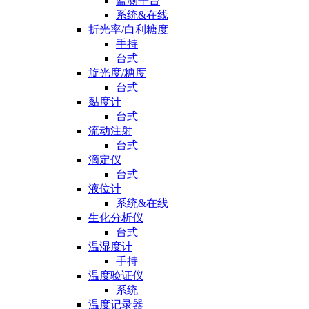
监测平台
系统&在线
折光率/白利糖度
手持
台式
旋光度/糖度
台式
黏度计
台式
流动注射
台式
滴定仪
台式
液位计
系统&在线
生化分析仪
台式
温湿度计
手持
温度验证仪
系统
温度记录器