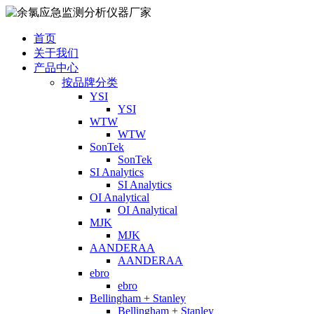
首页
关于我们
产品中心
按品牌分类
YSI
YSI
WTW
WTW
SonTek
SonTek
SI Analytics
SI Analytics
OI Analytical
OI Analytical
MJK
MJK
AANDERAA
AANDERAA
ebro
ebro
Bellingham + Stanley
Bellingham + Stanley