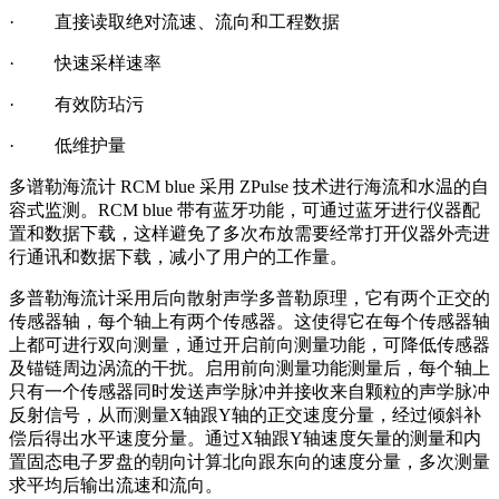
· 直接读取绝对流速、流向和工程数据
· 快速采样速率
· 有效防玷污
· 低维护量
多谱勒海流计 RCM blue 采用 ZPulse 技术进行海流和水温的自
容式监测。RCM blue 带有蓝牙功能，可通过蓝牙进行仪器配
置和数据下载，这样避免了多次布放需要经常打开仪器外壳进
行通讯和数据下载，减小了用户的工作量。
多普勒海流计采用后向散射声学多普勒原理，它有两个正交的
传感器轴，每个轴上有两个传感器。这使得它在每个传感器轴
上都可进行双向测量，通过开启前向测量功能，可降低传感器
及锚链周边涡流的干扰。启用前向测量功能测量后，每个轴上
只有一个传感器同时发送声学脉冲并接收来自颗粒的声学脉冲
反射信号，从而测量X轴跟Y轴的正交速度分量，经过倾斜补
偿后得出水平速度分量。通过X轴跟Y轴速度矢量的测量和内
置固态电子罗盘的朝向计算北向跟东向的速度分量，多次测量
求平均后输出流速和流向。