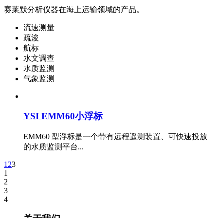
赛莱默分析仪器在海上运输领域的产品。
流速测量
疏浚
航标
水文调查
水质监测
气象监测
YSI EMM60小浮标
EMM60 型浮标是一个带有远程遥测装置、可快速投放
的水质监测平台...
1
2
3
1
2
3
4