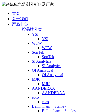
首页
关于我们
产品中心
按品牌分类
YSI
YSI
WTW
WTW
SonTek
SonTek
SI Analytics
SI Analytics
OI Analytical
OI Analytical
MJK
MJK
AANDERAA
AANDERAA
ebro
ebro
Bellingham + Stanley
Bellingham + Stanley