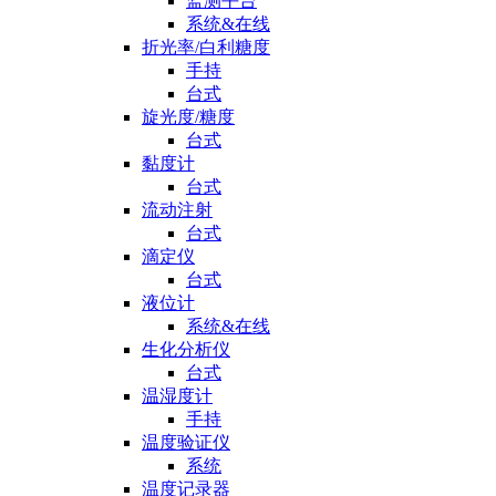
监测平台
系统&在线
折光率/白利糖度
手持
台式
旋光度/糖度
台式
黏度计
台式
流动注射
台式
滴定仪
台式
液位计
系统&在线
生化分析仪
台式
温湿度计
手持
温度验证仪
系统
温度记录器