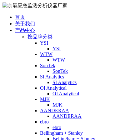
首页
关于我们
产品中心
按品牌分类
YSI
YSI
WTW
WTW
SonTek
SonTek
SI Analytics
SI Analytics
OI Analytical
OI Analytical
MJK
MJK
AANDERAA
AANDERAA
ebro
ebro
Bellingham + Stanley
Bellingham + Stanley