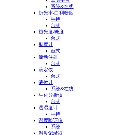
监测平台
系统&在线
折光率/白利糖度
手持
台式
旋光度/糖度
台式
黏度计
台式
流动注射
台式
滴定仪
台式
液位计
系统&在线
生化分析仪
台式
温湿度计
手持
温度验证仪
系统
温度记录器