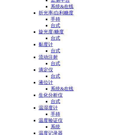
监测平台
系统&在线
折光率/白利糖度
手持
台式
旋光度/糖度
台式
黏度计
台式
流动注射
台式
滴定仪
台式
液位计
系统&在线
生化分析仪
台式
温湿度计
手持
温度验证仪
系统
温度记录器