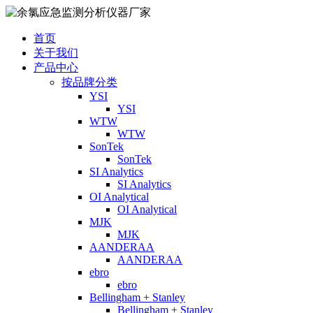
首页
关于我们
产品中心
按品牌分类
YSI
YSI
WTW
WTW
SonTek
SonTek
SI Analytics
SI Analytics
OI Analytical
OI Analytical
MJK
MJK
AANDERAA
AANDERAA
ebro
ebro
Bellingham + Stanley
Bellingham + Stanley