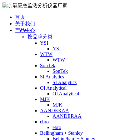
首页
关于我们
产品中心
按品牌分类
YSI
YSI
WTW
WTW
SonTek
SonTek
SI Analytics
SI Analytics
OI Analytical
OI Analytical
MJK
MJK
AANDERAA
AANDERAA
ebro
ebro
Bellingham + Stanley
Bellingham + Stanley