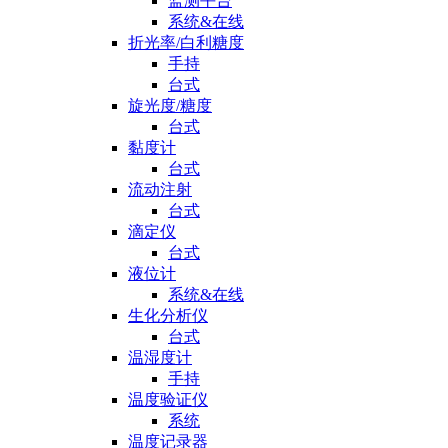
监测平台
系统&在线
折光率/白利糖度
手持
台式
旋光度/糖度
台式
黏度计
台式
流动注射
台式
滴定仪
台式
液位计
系统&在线
生化分析仪
台式
温湿度计
手持
温度验证仪
系统
温度记录器