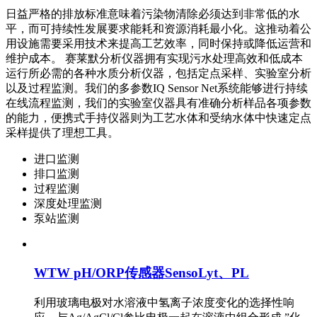
日益严格的排放标准意味着污染物清除必须达到非常低的水
平，而可持续性发展要求能耗和资源消耗最小化。这推动着公
用设施需要采用技术来提高工艺效率，同时保持或降低运营和
维护成本。 赛莱默分析仪器拥有实现污水处理高效和低成本
运行所必需的各种水质分析仪器，包括定点采样、实验室分析
以及过程监测。我们的多参数IQ Sensor Net系统能够进行持续
在线流程监测，我们的实验室仪器具有准确分析样品各项参数
的能力，便携式手持仪器则为工艺水体和受纳水体中快速定点
采样提供了理想工具。
进口监测
排口监测
过程监测
深度处理监测
泵站监测
WTW pH/ORP传感器SensoLyt、PL
利用玻璃电极对水溶液中氢离子浓度变化的选择性响