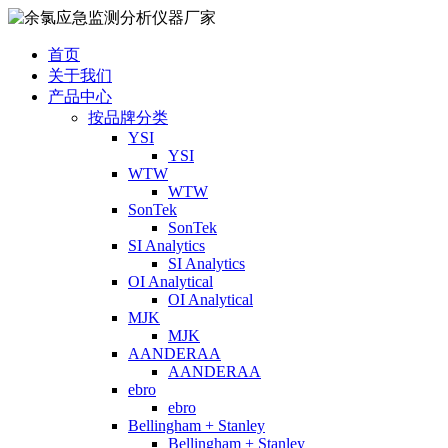
首页
关于我们
产品中心
按品牌分类
YSI
YSI
WTW
WTW
SonTek
SonTek
SI Analytics
SI Analytics
OI Analytical
OI Analytical
MJK
MJK
AANDERAA
AANDERAA
ebro
ebro
Bellingham + Stanley
Bellingham + Stanley