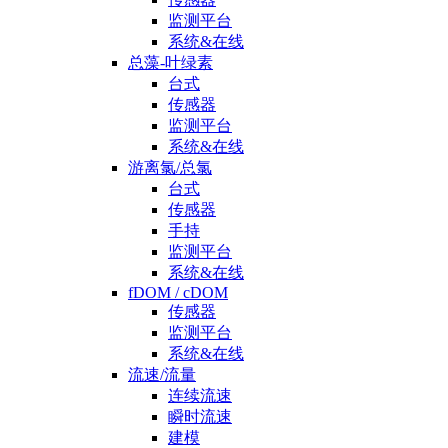
监测平台
系统&在线
总藻-叶绿素
台式
传感器
监测平台
系统&在线
游离氯/总氯
台式
传感器
手持
监测平台
系统&在线
fDOM / cDOM
传感器
监测平台
系统&在线
流速/流量
连续流速
瞬时流速
建模