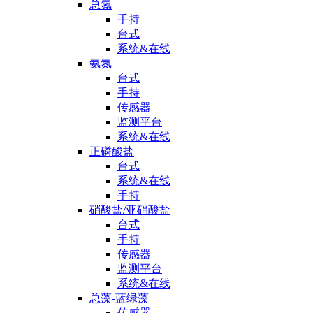
总氮
手持
台式
系统&在线
氨氮
台式
手持
传感器
监测平台
系统&在线
正磷酸盐
台式
系统&在线
手持
硝酸盐/亚硝酸盐
台式
手持
传感器
监测平台
系统&在线
总藻-蓝绿藻
传感器