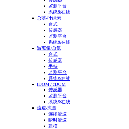
监测平台
系统&在线
总藻-叶绿素
台式
传感器
监测平台
系统&在线
游离氯/总氯
台式
传感器
手持
监测平台
系统&在线
fDOM / cDOM
传感器
监测平台
系统&在线
流速/流量
连续流速
瞬时流速
建模