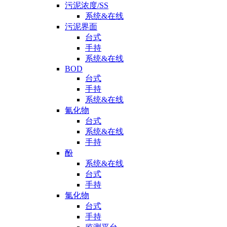
污泥浓度/SS
系统&在线
污泥界面
台式
手持
系统&在线
BOD
台式
手持
系统&在线
氰化物
台式
系统&在线
手持
酚
系统&在线
台式
手持
氯化物
台式
手持