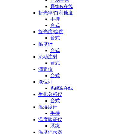
监测平台
系统&在线
折光率/白利糖度
手持
台式
旋光度/糖度
台式
黏度计
台式
流动注射
台式
滴定仪
台式
液位计
系统&在线
生化分析仪
台式
温湿度计
手持
温度验证仪
系统
温度记录器