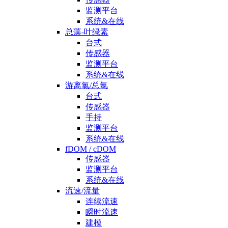
监测平台
系统&在线
总藻-叶绿素
台式
传感器
监测平台
系统&在线
游离氯/总氯
台式
传感器
手持
监测平台
系统&在线
fDOM / cDOM
传感器
监测平台
系统&在线
流速/流量
连续流速
瞬时流速
建模