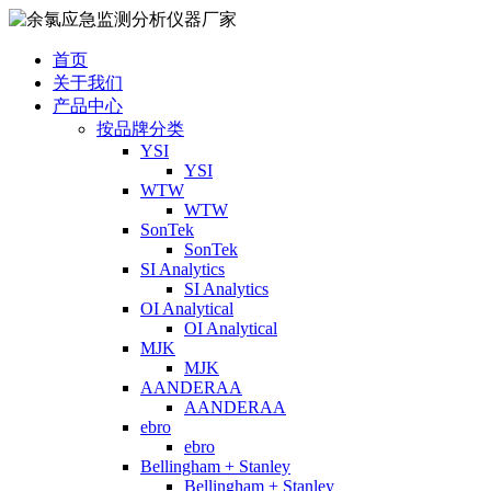
首页
关于我们
产品中心
按品牌分类
YSI
YSI
WTW
WTW
SonTek
SonTek
SI Analytics
SI Analytics
OI Analytical
OI Analytical
MJK
MJK
AANDERAA
AANDERAA
ebro
ebro
Bellingham + Stanley
Bellingham + Stanley