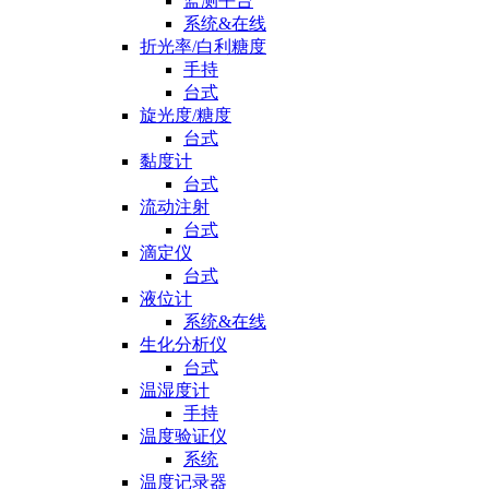
监测平台
系统&在线
折光率/白利糖度
手持
台式
旋光度/糖度
台式
黏度计
台式
流动注射
台式
滴定仪
台式
液位计
系统&在线
生化分析仪
台式
温湿度计
手持
温度验证仪
系统
温度记录器