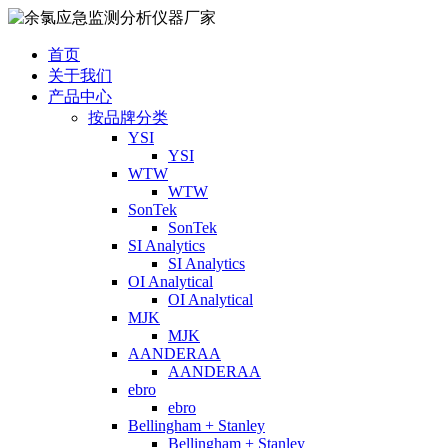
首页
关于我们
产品中心
按品牌分类
YSI
YSI
WTW
WTW
SonTek
SonTek
SI Analytics
SI Analytics
OI Analytical
OI Analytical
MJK
MJK
AANDERAA
AANDERAA
ebro
ebro
Bellingham + Stanley
Bellingham + Stanley