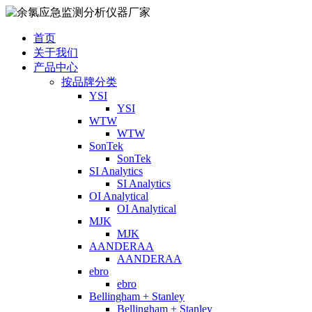
首页
关于我们
产品中心
按品牌分类
YSI
YSI
WTW
WTW
SonTek
SonTek
SI Analytics
SI Analytics
OI Analytical
OI Analytical
MJK
MJK
AANDERAA
AANDERAA
ebro
ebro
Bellingham + Stanley
Bellingham + Stanley