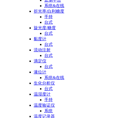
监测平台
系统&在线
折光率/白利糖度
手持
台式
旋光度/糖度
台式
黏度计
台式
流动注射
台式
滴定仪
台式
液位计
系统&在线
生化分析仪
台式
温湿度计
手持
温度验证仪
系统
温度记录器