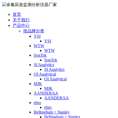
首页
关于我们
产品中心
按品牌分类
YSI
YSI
WTW
WTW
SonTek
SonTek
SI Analytics
SI Analytics
OI Analytical
OI Analytical
MJK
MJK
AANDERAA
AANDERAA
ebro
ebro
Bellingham + Stanley
Bellingham + Stanley