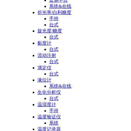
监测平台
系统&在线
折光率/白利糖度
手持
台式
旋光度/糖度
台式
黏度计
台式
流动注射
台式
滴定仪
台式
液位计
系统&在线
生化分析仪
台式
温湿度计
手持
温度验证仪
系统
温度记录器