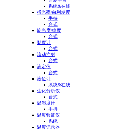
监测平台
系统&在线
折光率/白利糖度
手持
台式
旋光度/糖度
台式
黏度计
台式
流动注射
台式
滴定仪
台式
液位计
系统&在线
生化分析仪
台式
温湿度计
手持
温度验证仪
系统
温度记录器