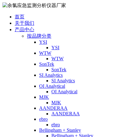
首页
关于我们
产品中心
按品牌分类
YSI
YSI
WTW
WTW
SonTek
SonTek
SI Analytics
SI Analytics
OI Analytical
OI Analytical
MJK
MJK
AANDERAA
AANDERAA
ebro
ebro
Bellingham + Stanley
Bellingham + Stanley