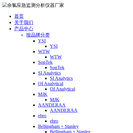
首页
关于我们
产品中心
按品牌分类
YSI
YSI
WTW
WTW
SonTek
SonTek
SI Analytics
SI Analytics
OI Analytical
OI Analytical
MJK
MJK
AANDERAA
AANDERAA
ebro
ebro
Bellingham + Stanley
Bellingham + Stanley