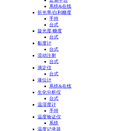
监测平台
系统&在线
折光率/白利糖度
手持
台式
旋光度/糖度
台式
黏度计
台式
流动注射
台式
滴定仪
台式
液位计
系统&在线
生化分析仪
台式
温湿度计
手持
温度验证仪
系统
温度记录器