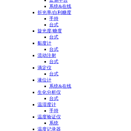
监测平台
系统&在线
折光率/白利糖度
手持
台式
旋光度/糖度
台式
黏度计
台式
流动注射
台式
滴定仪
台式
液位计
系统&在线
生化分析仪
台式
温湿度计
手持
温度验证仪
系统
温度记录器