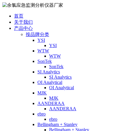
首页
关于我们
产品中心
按品牌分类
YSI
YSI
WTW
WTW
SonTek
SonTek
SI Analytics
SI Analytics
OI Analytical
OI Analytical
MJK
MJK
AANDERAA
AANDERAA
ebro
ebro
Bellingham + Stanley
Bellingham + Stanley