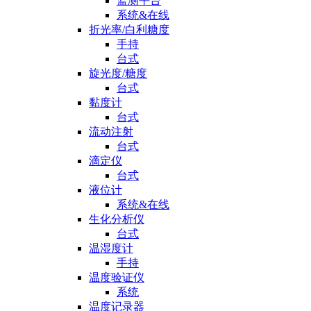
监测平台
系统&在线
折光率/白利糖度
手持
台式
旋光度/糖度
台式
黏度计
台式
流动注射
台式
滴定仪
台式
液位计
系统&在线
生化分析仪
台式
温湿度计
手持
温度验证仪
系统
温度记录器