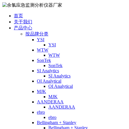
首页
关于我们
产品中心
按品牌分类
YSI
YSI
WTW
WTW
SonTek
SonTek
SI Analytics
SI Analytics
OI Analytical
OI Analytical
MJK
MJK
AANDERAA
AANDERAA
ebro
ebro
Bellingham + Stanley
Bellingham + Stanley